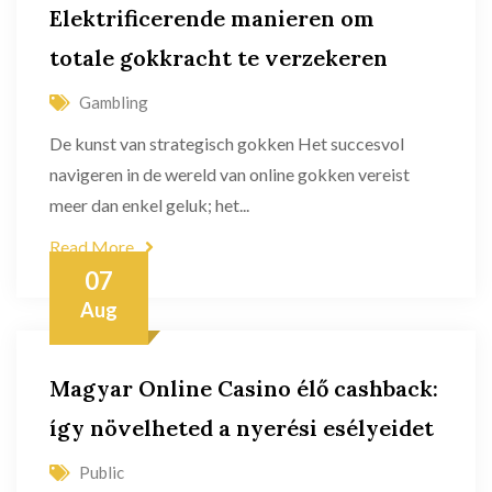
Elektrificerende manieren om
totale gokkracht te verzekeren
Gambling
De kunst van strategisch gokken Het succesvol
navigeren in de wereld van online gokken vereist
meer dan enkel geluk; het...
Read More
07
Aug
Magyar Online Casino élő cashback:
így növelheted a nyerési esélyeidet
Public