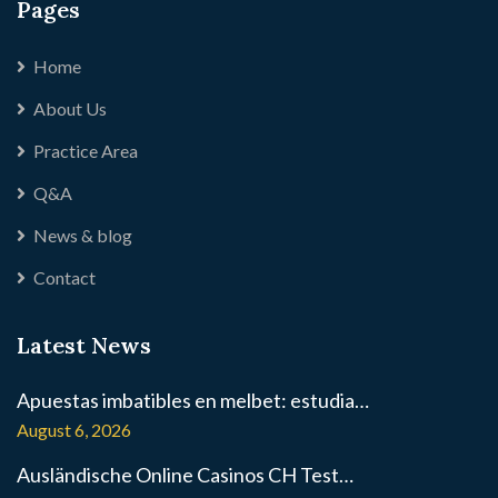
Pages
Home
About Us
Practice Area
Q&A
News & blog
Contact
Latest News
Apuestas imbatibles en melbet: estudia…
August 6, 2026
Ausländische Online Casinos CH Test…