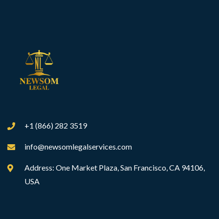
+1 (866) 282 3519
info@newsomlegalservices.com
Address: One Market Plaza, San Francisco, CA 94106,
USA