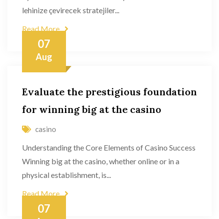
lehinize çevirecek stratejiler...
Read More
07
Aug
Evaluate the prestigious foundation
for winning big at the casino
casino
Understanding the Core Elements of Casino Success
Winning big at the casino, whether online or in a
physical establishment, is...
Read More
07